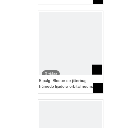
robot-75x100 mm
vídeo
5 pulg. Bloque de jitterbug
húmedo lijadora orbital neumático
de aire con gancho de manguera
de agua y máquina de bucle