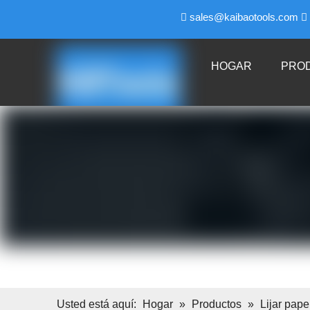
sales@kaibaotools.com


HOGAR
PRO
Usted está aquí:
Hogar
»
Productos
»
Lijar pape