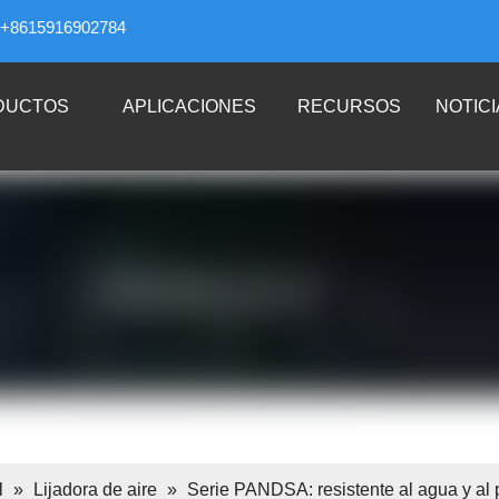
+8615916902784
DUCTOS
APLICACIONES
RECURSOS
NOTICI
l
»
Lijadora de aire
»
Serie PANDSA: resistente al agua y al