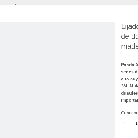
s de madera
Lijad
de do
made
Panda A
series d
alto cu
3M, Mir
duradero
importa
Cantidad