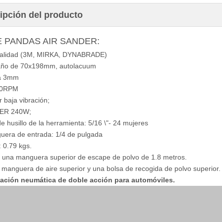
ipción del producto
E PANDAS AIR SANDER:
 Calidad (3M, MIRKA, DYNABRADE)
año de 70x198mm, autolacuum
ta 3mm
00RPM
 baja vibración;
ER 240W;
de husillo de la herramienta: 5/16 \"- 24 mujeres
uera de entrada: 1/4 de pulgada
: 0.79 kgs.
 una manguera superior de escape de polvo de 1.8 metros.
 manguera de aire superior y una bolsa de recogida de polvo superior.
ación neumática de doble acción para automóviles.