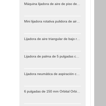
Máquina lijadora de aire de piso de madera de vacío central de 6 pulgadas para la superficie del automóvil
Mini lijadora rotativa pulidora de aire aleatoria de dedo
Lijadora de aire triangular de bajo ruido para lugares especiales de madera
Lijadora de palma de 5 pulgadas con órbita de 5 mm
Lijadora neumática de aspiración centralizada de doble acción 70 x198 mm
6 pulgadas de 150 mm Orbital Orbital Air Sander Industry Grado 12000 rpm