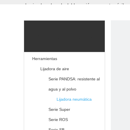
de aire de palma de doble acción para automóvile
PRODUCTOS
Herramientas
Lijadora de aire
Serie PANDSA: resistente al
agua y al polvo
Lijadora neumática
Serie Super
Serie ROS
Serie SB