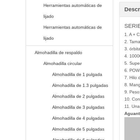
Herramientas automáticas de
Descr
lijado
SERI
Herramientas automáticas de
1. A +
lijado
2. Tam
3. órbi
Almohadilla de respaldo
4. 100
5. Super
Almohadilla circular
6. POW
Almohadilla de 1 pulgada
7. Hilo 
8. Mang
Almohadilla de 1.3 pulgadas
9. Peso
Almohadilla de 2 pulgadas
10. Con
11. Una
Almohadilla de 3 pulgadas
Aguant
Almohadilla de 4 pulgadas
Almohadilla de 5 pulgadas