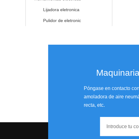
Lijadora eletronica
Pulidor de eletronic
Maquinaria
Póngase en contacto con 
amoladora de aire neumáti
recta, etc.