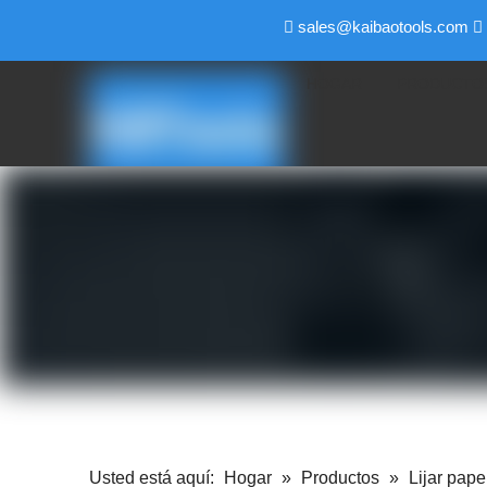
sales@kaibaotools.com


HOGAR
PRODUCTO
Usted está aquí:
Hogar
»
Productos
»
Lijar pape