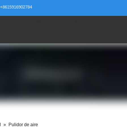
+8615916902784
S
APLICACIONES
RECURSOS
NOTICIAS
l
»
Pulidor de aire