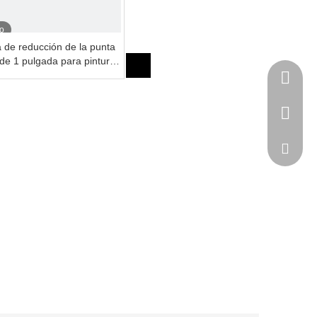
o
a de reducción de la punta
 de 1 pulgada para pintura
omóvil
1111111
+86-769
sales@k