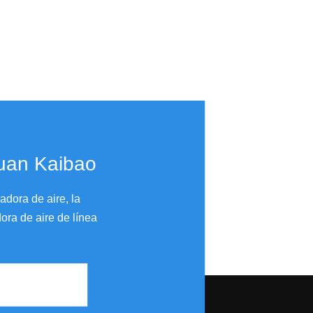
guan Kaibao
dora de aire, la
ora de aire de línea