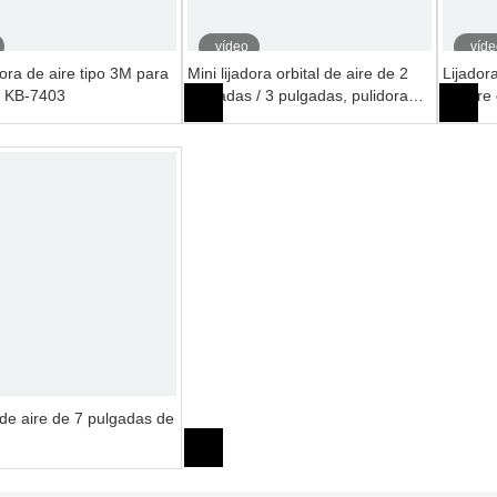
vídeo
víde
dora de aire tipo 3M para
Mini lijadora orbital de aire de 2
Lijador
l KB-7403
pulgadas / 3 pulgadas, pulidora
de aire
neumática, pulidora, herramientas
del aut
neumáticas, pulidora orbital de
doble acción para coche
de aire de 7 pulgadas de