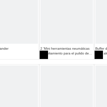
Sander
2 'Mini herramientas neumáticas
Buffer 
de poliamiento para el pulido de
de la a
automóviles