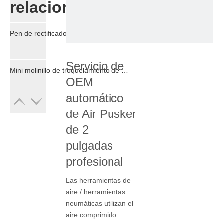
relacionados
Pen de rectificador de mando de aire de alta velocidad 65000 rpm para la industria de la artesanía aérea de 3 mm Tamaño de Chuck
Servicio de
Mini molinillo de troquelamiento de aire de alta velocidad para el motor de lijado de metal de metal bolígrafo
OEM
automático
de Air Pusker
de 2
pulgadas
profesional
Las herramientas de
aire / herramientas
neumáticas utilizan el
aire comprimido