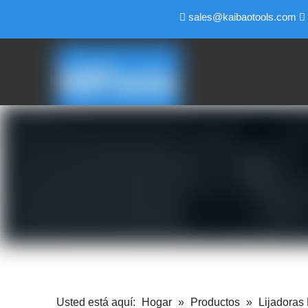
sales@kaibaotools.com


HOGAR
PRODUCTO
Usted está aquí:
Hogar
»
Productos
»
Lijadoras