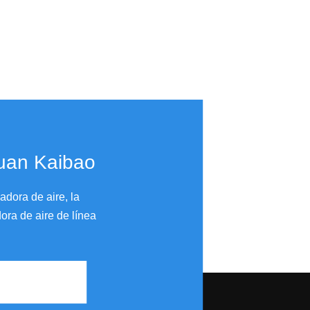
guan Kaibao
dora de aire, la
ora de aire de línea