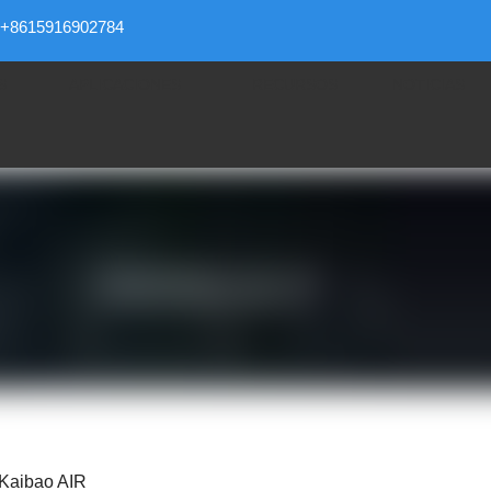
+8615916902784
S
APLICACIONES
RECURSOS
NOTICIAS
 Kaibao AIR