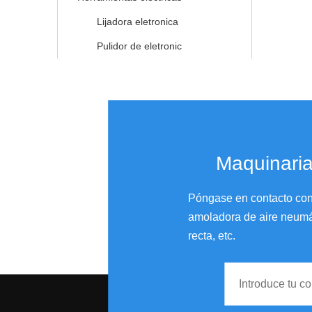
Lijadora eletronica
Pulidor de eletronic
Maquinaria
Póngase en contacto con 
amoladora de aire neumáti
recta, etc.