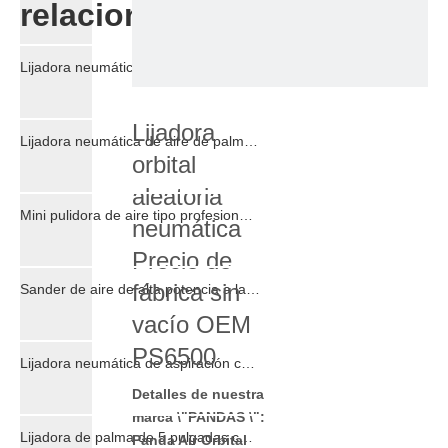
relacionados
Lijadora neumática de bajo ruido y doble pistón para carpintería
Lijadora
Lijadora neumática de aire de palma de doble acción para automóviles de madera
orbital
aleatoria
Mini pulidora de aire tipo profesional para mármol de coche
neumática
Precio de
fábrica sin
Sander de aire de alta potencia a la venta para buques automáticos de automóviles, productos de madera de aeronaves.
vacío OEM
PS6500
Lijadora neumática de aspiración centralizada de doble acción 70 x198 mm
Detalles de nuestra
marca \"PANDAS \":
Lijadora de palma de 5 pulgadas con órbita de 5 mm
Panda Air Orbital