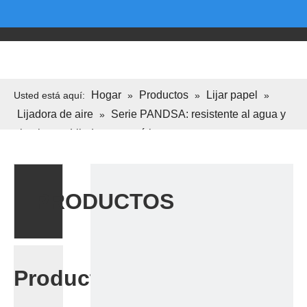
Hogar
Productos
Lijar papel
Usted está aquí:
»
»
»
Lijadora de aire
Serie PANDSA: resistente al agua y
»
al polvo
Lijadora neumática
»
»
Lijadora orbital aleatoria
neumática Precio de fábrica sin vacío OEM PS6500
PRODUCTOS
Productos