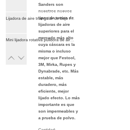
Sanders son
nuestros nuevos
tipos de series de
Lijadora de aire triangular de bajo ruido para lugares especiales de madera
lijadoras de aire
superiores para el
mercado más alto
Mini lijadora rotativa pulidora de aire aleatoria de dedo
cuya cáscara es la
misma o incluso
mejor que Festool,
3M, Mirka, Rupes y
Dynabrade, etc. Más
estable, más
duradero, más
eficiente, mejor
lijado efecto. Lo más
importante es que
son impermeables y
a prueba de polvo.
Cantidad: