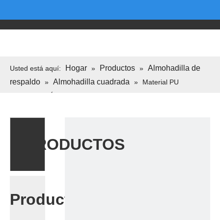
Hogar
Productos
Almohadilla de
Usted está aquí:
»
»
respaldo
Almohadilla cuadrada
»
»
Material PU
REEMPLACIÓN DEL PAD SILLA 70X100MM
PRODUCTOS
Productos