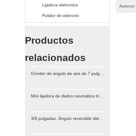
Lijadora eletronica
Anterior
Pulidor de eletronic
Productos
relacionados
Grinder de ángulo de aire de 7 pulgadas para cortar y moler
Mini lijadora de dedos neumática triangular PS-303 para áreas especiales
3/8 pulgadas. Ángulo reversible del ángulo del aire del ángulo de perforación