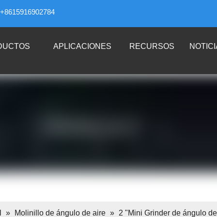
+8615916902784
DUCTOS
APLICACIONES
RECURSOS
NOTICI
l
»
Molinillo de ángulo de aire
»
2 "Mini Grinder de ángulo de