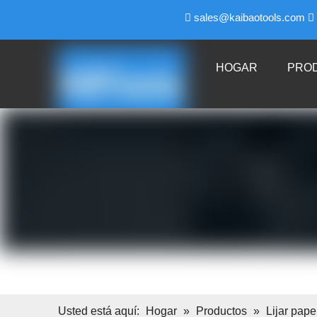
sales@kaibaotools.com


HOGAR
PRO
Usted está aquí:
Hogar
»
Productos
»
Lijar pape