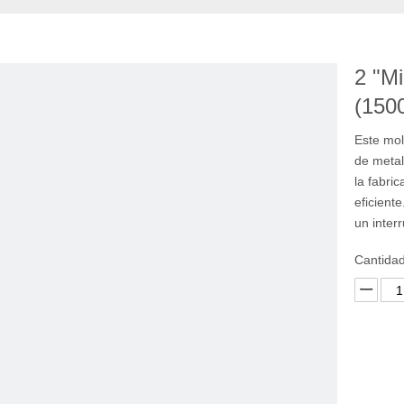
2 "Mi
(150
Este mol
de metal
la fabri
eficient
un inter
Cantidad