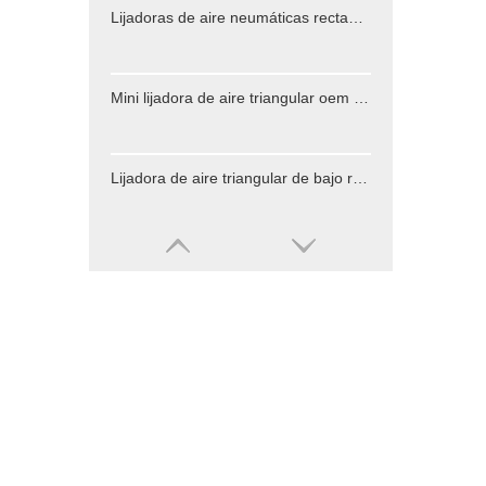
Lijadoras de aire neumáticas rectangulares profesionales
Mini lijadora de aire triangular oem para lijar mármol de madera
Lijadora de aire triangular de bajo ruido para lugares especiales de madera