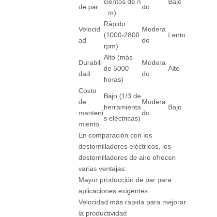
cientos de n
Bajo
de par
do
· m)
Rápido
Velocid
Modera
(1000-2800
Lento
ad
do
rpm)
Alto (más
Durabili
Modera
de 5000
Alto
dad
do
horas)
Costo
Bajo (1/3 de
de
Modera
herramienta
Bajo
manteni
do
s eléctricas)
miento
En comparación con los
destornilladores eléctricos, los
destornilladores de aire ofrecen
varias ventajas:
Mayor producción de par para
aplicaciones exigentes
Velocidad más rápida para mejorar
la productividad