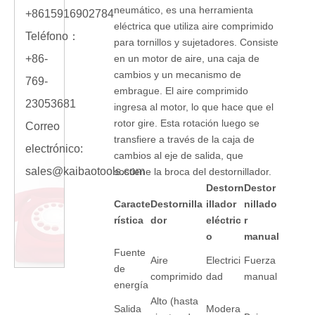
neumático, es una herramienta
+8615916902784
eléctrica que utiliza aire comprimido
Teléfono：
para tornillos y sujetadores. Consiste
+86-
en un motor de aire, una caja de
cambios y un mecanismo de
769-
embrague. El aire comprimido
23053681
ingresa al motor, lo que hace que el
rotor gire. Esta rotación luego se
Correo
transfiere a través de la caja de
electrónico:
cambios al eje de salida, que
sales@kaibaotools.com
sostiene la broca del destornillador.
Destorn
Destor
Caracte
Destornilla
illador
nillado
rística
dor
eléctric
r
o
manual
Fuente
Aire
Electrici
Fuerza
de
comprimido
dad
manual
energía
Alto (hasta
Salida
Modera