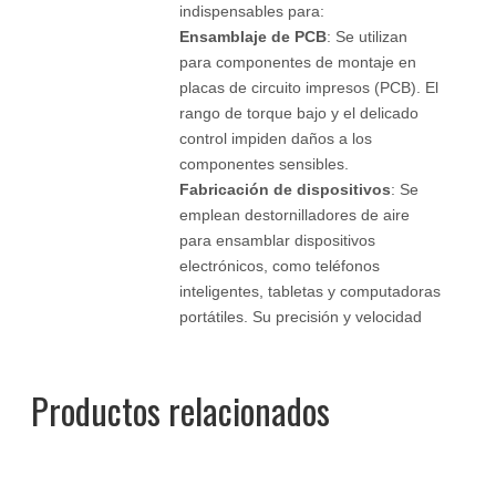
indispensables para:
Ensamblaje de PCB
: Se utilizan
para componentes de montaje en
placas de circuito impresos (PCB). El
rango de torque bajo y el delicado
control impiden daños a los
componentes sensibles.
Fabricación de dispositivos
: Se
emplean destornilladores de aire
para ensamblar dispositivos
electrónicos, como teléfonos
inteligentes, tabletas y computadoras
portátiles. Su precisión y velocidad
ayudan a lograr altos volúmenes de
producción.
Productos relacionados
Industria de carpintería y
muebles
Los destornilladores aéreos
encuentran un uso extenso en la