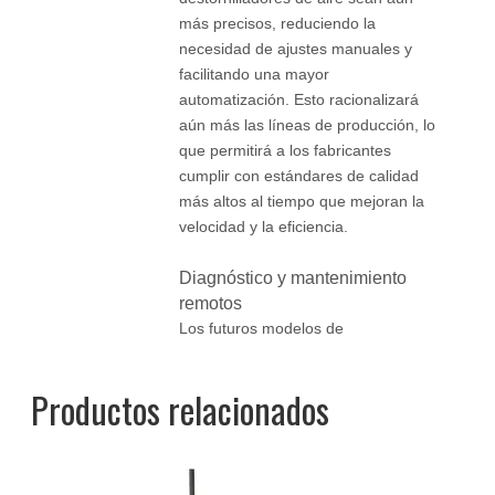
más precisos, reduciendo la
necesidad de ajustes manuales y
facilitando una mayor
automatización. Esto racionalizará
aún más las líneas de producción, lo
que permitirá a los fabricantes
cumplir con estándares de calidad
más altos al tiempo que mejoran la
velocidad y la eficiencia.
Diagnóstico y mantenimiento
remotos
Los futuros modelos de
destornilladores de aire contarán con
capacidades de diagnóstico
Productos relacionados
avanzadas, lo que permitirá a los
fabricantes detectar y abordar los
problemas de forma remota. Esto
ayudará a prevenir el tiempo de